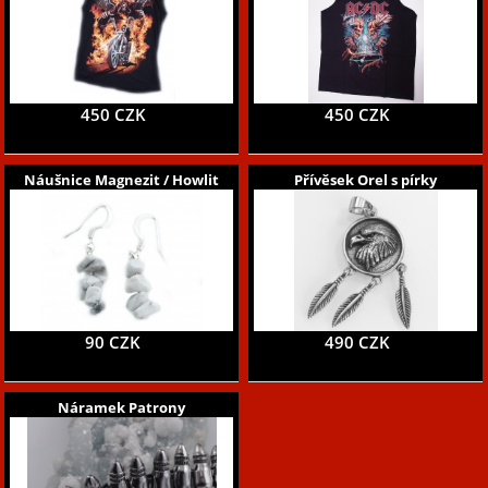
450 CZK
450 CZK
Náušnice Magnezit / Howlit
Přívěsek Orel s pírky
90 CZK
490 CZK
Náramek Patrony