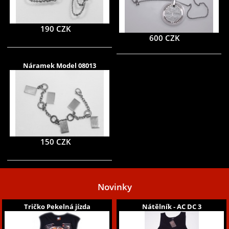
190 CZK
600 CZK
Náramek Model 08013
150 CZK
Novinky
Tričko Pekelná jízda
Nátělník - AC DC 3