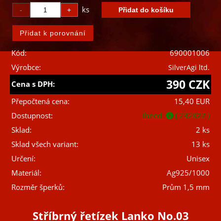
ks
Kód:
690001006
Výrobce:
SilverAgi ltd.
390 CZK
Cena s DPH:
Přepočtená cena:
15,40 EUR
Dostupnost:
ihned
( 232822 )
Sklad:
2 ks
Sklad všech variant:
13 ks
Určení:
Unisex
Materiál:
Ag925/1000
Rozměr šperků:
Prům 1,5 mm
Stříbrný řetízek Lanko No.03